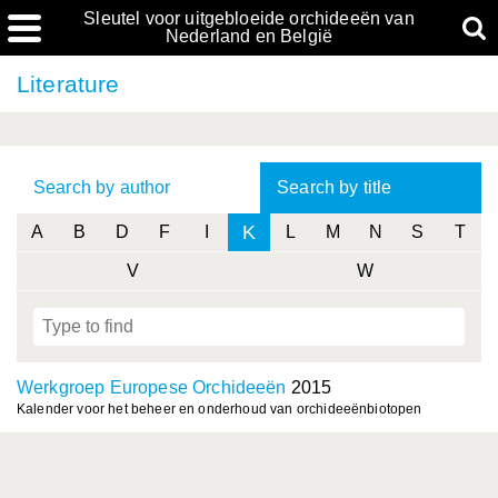
Sleutel voor uitgebloeide orchideeën van
Nederland en België
Literature
Search by author
Search by title
K
A
B
D
F
I
L
M
N
S
T
V
W
Werkgroep Europese Orchideeën
2015
Kalender voor het beheer en onderhoud van orchideeënbiotopen