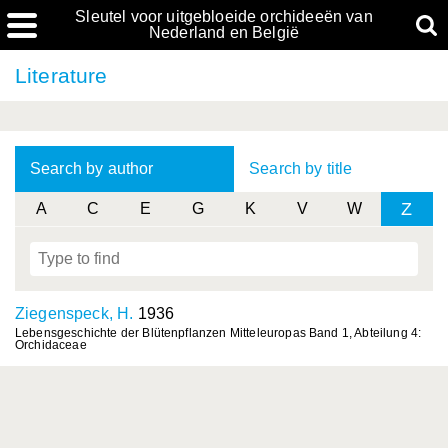
Sleutel voor uitgebloeide orchideeën van
Nederland en België
Literature
Search by author
Search by title
Z
A
C
E
G
K
V
W
Ziegenspeck, H.
1936
Lebensgeschichte der Blütenpflanzen Mitteleuropas Band 1, Abteilung 4:
Orchidaceae