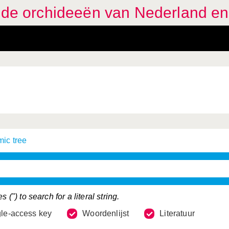
eide orchideeën van Nederland en
ic tree
") to search for a literal string.
le-access key
Woordenlijst
Literatuur