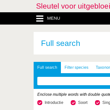
Sleutel voor uitgeblo
MENU
Full search
Full search
Filter species
Taxonom
Enclose multiple words with double quotes (
Introductie
Soort
Sing