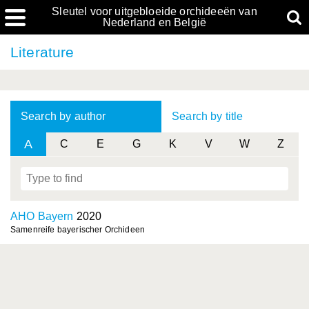
Sleutel voor uitgebloeide orchideeën van
Nederland en België
Literature
Search by author
Search by title
A
C
E
G
K
V
W
Z
AHO Bayern
2020
Samenreife bayerischer Orchideen