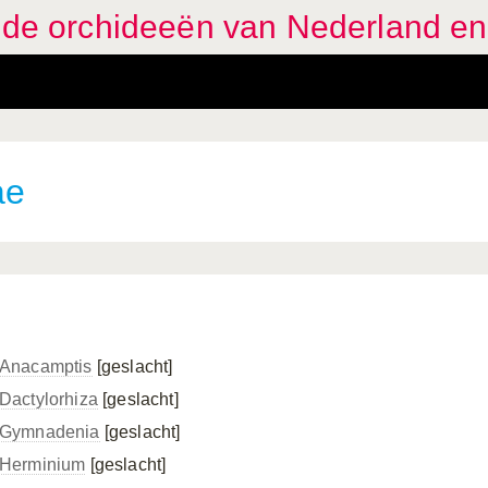
eide orchideeën van Nederland en
ae
Anacamptis
[geslacht]
Dactylorhiza
[geslacht]
Gymnadenia
[geslacht]
Herminium
[geslacht]