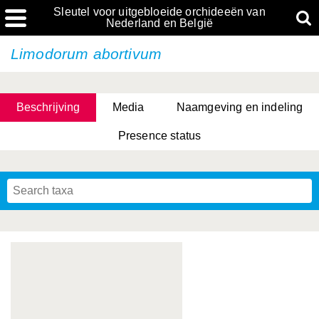
Sleutel voor uitgebloeide orchideeën van
Nederland en België
Limodorum abortivum
Beschrijving
Media
Naamgeving en indeling
Presence status