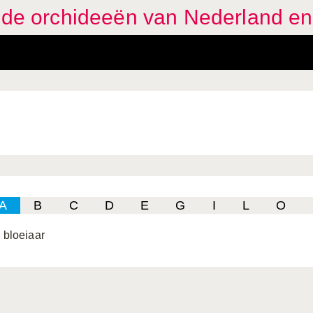
eide orchideeën van Nederland en
A
B
C
D
E
G
I
L
O
e bloeiaar