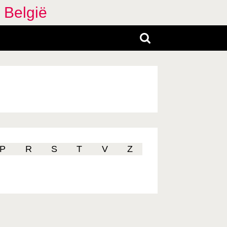
 België
P
R
S
T
V
Z