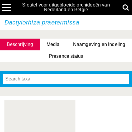
Sleutel voor uitgebloeide orchideeën van
Nederland en België
Dactylorhiza praetermissa
Beschrijving
Media
Naamgeving en indeling
Presence status