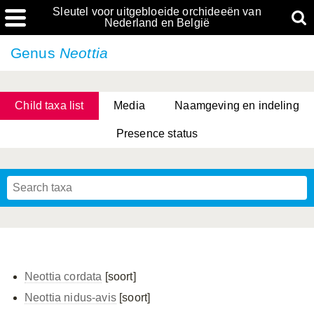
Sleutel voor uitgebloeide orchideeën van
Nederland en België
Genus
Neottia
Child taxa list
Media
Naamgeving en indeling
Presence status
Neottia cordata
[soort]
Neottia nidus-avis
[soort]